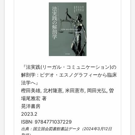
『法実践(リーガル・コミュニケーション)の
解剖学 : ビデオ・エスノグラフィーから臨床
法学へ』
樫田美雄, 北村隆憲, 米田憲市, 岡田光弘, 曽
場尾雅宏 著
晃洋書房
2023.2
ISBN: 9784771037229
出典：国立国会図書館書誌データ（2024年3月12日