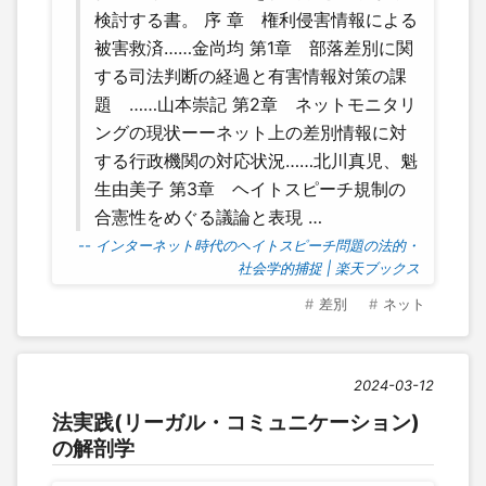
検討する書。 序 章 権利侵害情報による
被害救済……金尚均 第1章 部落差別に関
する司法判断の経過と有害情報対策の課
題 ……山本崇記 第2章 ネットモニタリ
ングの現状ーーネット上の差別情報に対
する行政機関の対応状況……北川真児、魁
生由美子 第3章 ヘイトスピーチ規制の
合憲性をめぐる議論と表現 …
-- インターネット時代のヘイトスピーチ問題の法的・
社会学的捕捉 | 楽天ブックス
差別
ネット
2024-03-12
法実践(リーガル・コミュニケーション)
の解剖学