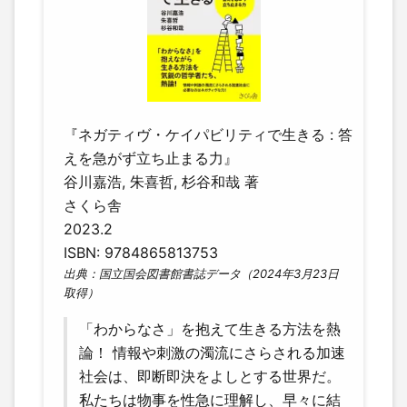
『ネガティヴ・ケイパビリティで生きる : 答
えを急がず立ち止まる力』
谷川嘉浩, 朱喜哲, 杉谷和哉 著
さくら舎
2023.2
ISBN: 9784865813753
出典：国立国会図書館書誌データ（2024年3月23日
取得）
「わからなさ」を抱えて生きる方法を熱
論！ 情報や刺激の濁流にさらされる加速
社会は、即断即決をよしとする世界だ。
私たちは物事を性急に理解し、早々に結