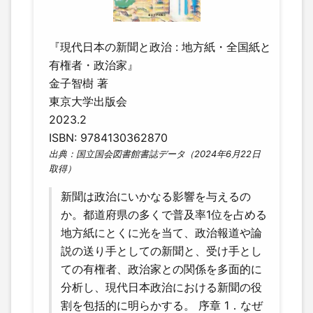
『現代日本の新聞と政治 : 地方紙・全国紙と
有権者・政治家』
金子智樹 著
東京大学出版会
2023.2
ISBN: 9784130362870
出典：国立国会図書館書誌データ（2024年6月22日
取得）
新聞は政治にいかなる影響を与えるの
か。都道府県の多くで普及率1位を占める
地方紙にとくに光を当て、政治報道や論
説の送り手としての新聞と、受け手とし
ての有権者、政治家との関係を多面的に
分析し、現代日本政治における新聞の役
割を包括的に明らかする。 序章 1．なぜ