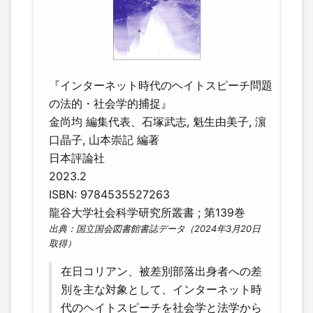
『インターネット時代のヘイトスピーチ問題
の法的・社会学的捕捉』
金尚均 編集代表、石塚武志, 魁生由美子, 濵
口晶子, 山本崇記 編著
日本評論社
2023.2
ISBN: 9784535527263
龍谷大学社会科学研究所叢書 ; 第139巻
出典：国立国会図書館書誌データ（2024年3月20日
取得）
在日コリアン、被差別部落出身者への差
別を主な対象として、インターネット時
代のヘイトスピーチを社会学と法学から