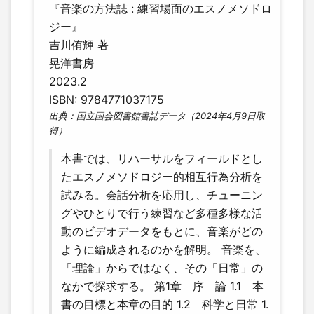
『音楽の方法誌 : 練習場面のエスノメソドロ
ジー』
吉川侑輝 著
晃洋書房
2023.2
ISBN: 9784771037175
出典：国立国会図書館書誌データ（2024年4月9日取
得）
本書では、リハーサルをフィールドとし
たエスノメソドロジー的相互行為分析を
試みる。会話分析を応用し、チューニン
グやひとりで行う練習など多種多様な活
動のビデオデータをもとに、音楽がどの
ように編成されるのかを解明。 音楽を、
「理論」からではなく、その「日常」の
なかで探求する。 第1章 序 論 1.1 本
書の目標と本章の目的 1.2 科学と日常 1.