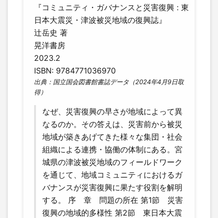
『コミュニティ・ガバナンスと災害復興 : 東
日本大震災・津波被災地域の復興誌』
辻岳史 著
晃洋書房
2023.2
ISBN: 9784771036970
出典：国立国会図書館書誌データ（2024年4月9日取
得）
なぜ、災害復興の早さが地域によって異
なるのか。その答えは、災害前から被災
地域が築きあげてきた様々な集団・社会
組織による連携・協働の体制にある。宮
城県の津波被災地域のフィールドワーク
を通じて、地域コミュニティにおけるガ
バナンスが災害復興に果たす役割を解明
する。 序 章 問題の所在 第1節 災害
復興の地域的多様性 第2節 東日本大震