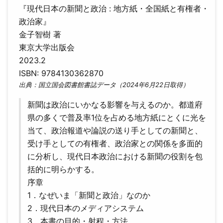
『現代日本の新聞と政治 : 地方紙・全国紙と有権者・
政治家』
金子智樹 著
東京大学出版会
2023.2
ISBN: 9784130362870
出典：国立国会図書館書誌データ（2024年6月22日取得）
新聞は政治にいかなる影響を与えるのか。都道府
県の多くで普及率1位を占める地方紙にとくに光を
当て、政治報道や論説の送り手としての新聞と、
受け手としての有権者、政治家との関係を多面的
に分析し、現代日本政治における新聞の役割を包
括的に明らかする。
序章
1．なぜいま「新聞と政治」なのか
2．現代日本のメディアシステム
3．本書の目的・射程・方法