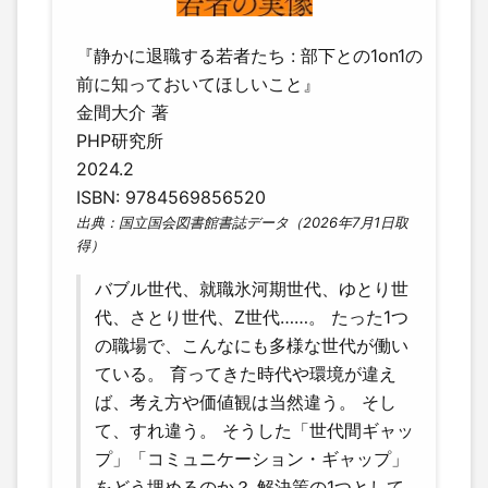
『静かに退職する若者たち : 部下との1on1の
前に知っておいてほしいこと』
金間大介 著
PHP研究所
2024.2
ISBN: 9784569856520
出典：国立国会図書館書誌データ（2026年7月1日取
得）
バブル世代、就職氷河期世代、ゆとり世
代、さとり世代、Z世代……。 たった1つ
の職場で、こんなにも多様な世代が働い
ている。 育ってきた時代や環境が違え
ば、考え方や価値観は当然違う。 そし
て、すれ違う。 そうした「世代間ギャッ
プ」「コミュニケーション・ギャップ」
をどう埋めるのか？ 解決策の1つとして、