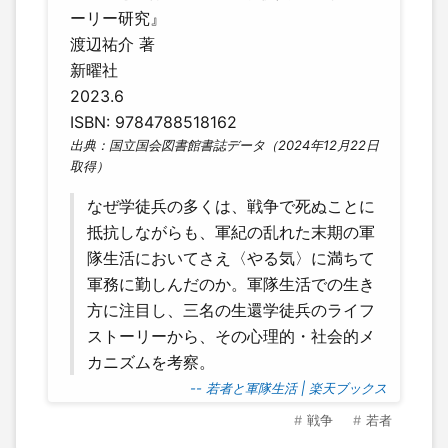
ーリー研究』
渡辺祐介 著
新曜社
2023.6
ISBN: 9784788518162
出典：国立国会図書館書誌データ（2024年12月22日
取得）
なぜ学徒兵の多くは、戦争で死ぬことに
抵抗しながらも、軍紀の乱れた末期の軍
隊生活においてさえ〈やる気〉に満ちて
軍務に勤しんだのか。軍隊生活での生き
方に注目し、三名の生還学徒兵のライフ
ストーリーから、その心理的・社会的メ
カニズムを考察。
-- 若者と軍隊生活 | 楽天ブックス
戦争
若者