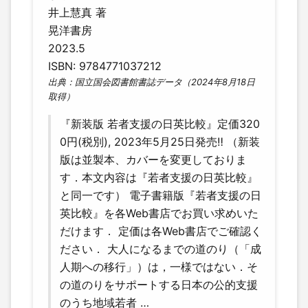
井上慧真 著
晃洋書房
2023.5
ISBN: 9784771037212
出典：国立国会図書館書誌データ（2024年8月18日
取得）
『新装版 若者支援の日英比較』定価320
0円(税別), 2023年5月25日発売‼ （新装
版は並製本、カバーを変更しておりま
す．本文内容は『若者支援の日英比較』
と同一です） 電子書籍版『若者支援の日
英比較』を各Web書店でお買い求めいた
だけます． 定価は各Web書店でご確認く
ださい． 大人になるまでの道のり（「成
人期への移行」）は，一様ではない．そ
の道のりをサポートする日本の公的支援
のうち地域若者 …