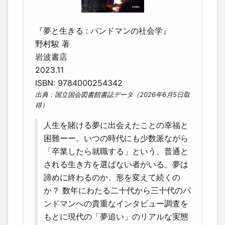
『夢と生きる : バンドマンの社会学』
野村駿 著
岩波書店
2023.11
ISBN: 9784000254342
出典：国立国会図書館書誌データ（2026年6月5日取
得）
人生を賭ける夢に出会えたことの幸福と
困難ーー。いつの時代にも少数派ながら
「卒業したら就職する」という、普通と
される生き方を選ばない者がいる。夢は
諦めに終わるのか、形を変えて続くの
か？ 数年にわたる二十代から三十代のバ
ンドマンへの貴重なインタビュー調査を
もとに現代の「夢追い」のリアルな実態