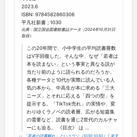
2023.6
ISBN: 9784582860306
平凡社新書 ; 1030
出典：国立国会図書館書誌データ（2024年10月31日
取得）
この20年間で、小中学生の平均読書冊数
はV字回復した。そんな中、なぜ「若者は
本を読まない」という事実と異なる説が
当たり前のように語られるのだろうか。
各種データと10代が実際に読んでいる人
気の本から、中高生が本に求める「三大
ニーズ」とそれに応える「四つの型」を
提示する。「TikTok売れ」の実情や、変
わりゆくラノベの読者層、広がる短篇集
の需要など、読書を通じZ世代のカルチャ
ーにも迫る。 《目次》 は …
-- 「若者の読書離れ」というウソ（1030;1030） | 楽天