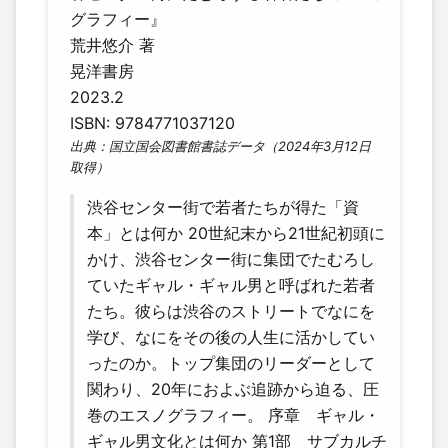
グラフィー』
荒井悠介 著
晃洋書房
2023.2
ISBN: 9784771037120
出典：国立国会図書館書誌データ（2024年3月12日
取得）
渋谷センター街で若者たちが得た「資
本」とは何か 20世紀末から21世紀初頭に
かけ、渋谷センター街に集団でたむろし
ていたギャル・ギャル男と呼ばれた若者
たち。彼らは渋谷のストリートでなにを
学び、なにをその後の人生に活かしてい
ったのか。トップ集団のリーダーとして
関わり、20年におよぶ追跡から迫る、圧
巻のエスノグラフィー。 序章 ギャル・
ギャル男文化とは何か 第1部 サブカルチ