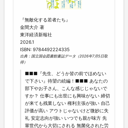
『無敵化する若者たち』
金間大介 著
東洋経済新報社
2026.1
ISBN: 9784492224335
出典：国立国会図書館書誌データ（2026年7月5日取
得）
■■■『先生、どうか皆の前でほめない
で下さい』待望の続編！■■■ あなたの
部下やお子さん、こんな感じじゃないで
すか？ 仕事にも出世にも興味がない 締切
が来ても残業しない 権利主張が強い 自己
評価が高い アウトじゃないけど微妙に失
礼 安定志向が強い いつでも親が味方 先
輩世代から大切にされる 無菌化された労