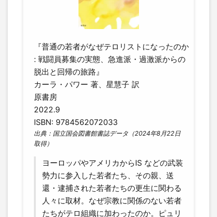
『普通の若者がなぜテロリストになったのか
: 戦闘員募集の実態、急進派・過激派からの
脱出と回帰の旅路』
カーラ・パワー 著、星慧子 訳
原書房
2022.9
ISBN: 9784562072033
出典：国立国会図書館書誌データ（2024年8月22日
取得）
ヨーロッパやアメリカからIS などの武装
勢力に参入した若者たち、その親、送
還・逮捕された若者たちの更生に関わる
人々に取材。なぜ宗教に関係のない若者
たちがテロ組織に加わったのか。ピュリ