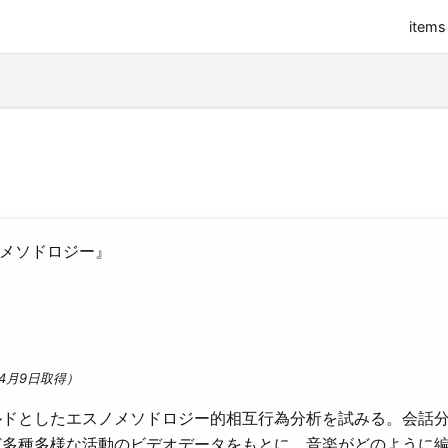
items
ノメソドロジー』
4月9日取得）
ルドとしたエスノメソドロジー的相互行為分析を試みる。会話
ど多種多様な活動のビデオデータをもとに、音楽がどのように