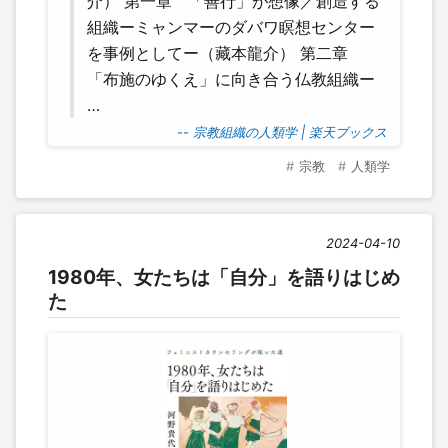
介） 第一章 「善行」が想像／創造する
組織ーミャンマーのダバワ瞑想センター
を事例としてー（藏本龍介） 第二章
「布施のゆくえ」に向き合う仏教組織ー
…
-- 宗教組織の人類学 | 楽天ブックス
宗教
人類学
2024-04-10
1980年、女たちは「自分」を語りはじめ
た