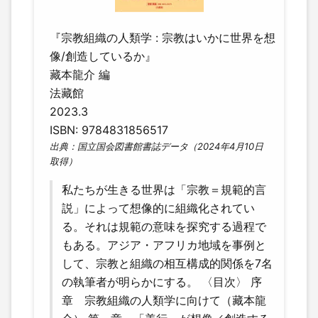
『宗教組織の人類学 : 宗教はいかに世界を想
像/創造しているか』
藏本龍介 編
法藏館
2023.3
ISBN: 9784831856517
出典：国立国会図書館書誌データ（2024年4月10日
取得）
私たちが生きる世界は「宗教＝規範的言
説」によって想像的に組織化されてい
る。それは規範の意味を探究する過程で
もある。アジア・アフリカ地域を事例と
して、宗教と組織の相互構成的関係を7名
の執筆者が明らかにする。 〈目次〉 序
章 宗教組織の人類学に向けて（藏本龍