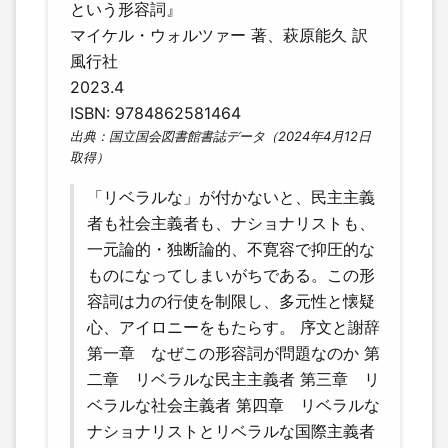
という形容詞』
マイケル・ウォルツァー 著、萩原能久 訳
風行社
2023.4
ISBN: 9784862581464
出典：国立国会図書館書誌データ（2024年4月12日
取得）
「リベラルな」が付かないと、民主主義
者も社会主義者も、ナショナリストも、
一元論的・独断論的、不寛容で抑圧的な
ものになってしまいがちである。この形
容詞は力の行使を制限し、多元性と懐疑
心、アイロニーをもたらす。 序文と謝辞
第一章 なぜこの形容詞が問題なのか 第
二章 リベラルな民主主義者 第三章 リ
ベラルな社会主義者 第四章 リベラルな
ナショナリストとリベラルな国際主義者