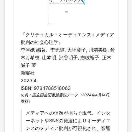
『クリティカル・オーディエンス : メディア
批判の社会心理学』
李津娥 編著、李光鎬, 大坪寛子, 川端美樹, 鈴
木万希枝, 山本明, 渋谷明子, 志岐裕子, 正木
誠子 著
新曜社
2023.4
ISBN: 9784788518063
出典：国立国会図書館書誌データ（2024年4月14日
取得）
メディアへの信頼が揺らぐ現代、インタ
ーネットやSNSの発達によりオーディエ
ンスのメディア批判が可視化され、影響