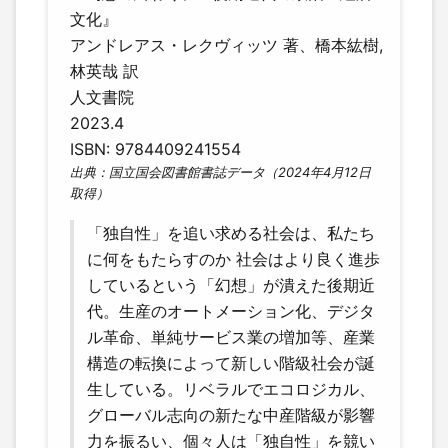
文化』
アンドレアス・レクヴィッツ 著、橋本紘樹,
林英哉 訳
人文書院
2023.4
ISBN: 9784409241554
出典：国立国会図書館書誌データ（2024年4月12日
取得）
「独自性」を追い求める社会は、私たち
に何をもたらすのか 社会はより良く進歩
しているという「幻想」が潰えた後期近
代。生産のオートメーション化、デジタ
ル革命、単純サービス業の増加等、産業
構造の転換によって新しい階級社会が誕
生している。リベラルでエコロジカル、
グローバル志向の新たな中産階級が影響
力を振るい、個々人は「独自性」を競い