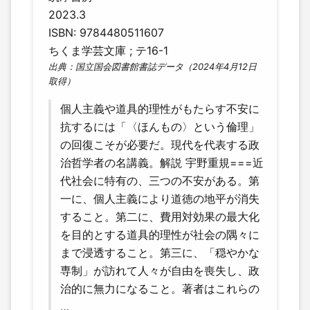
2023.3
ISBN: 9784480511607
ちくま学芸文庫 ; テ16-1
出典：国立国会図書館書誌データ（2024年4月12日
取得）
個人主義や道具的理性がもたらす不安に
抗するには「〈ほんもの〉という倫理」
の回復こそが必要だ。現代を代表する政
治哲学者の名講義。解説 宇野重規===近
代社会に特有の、三つの不安がある。第
一に、個人主義により道徳の地平が消失
すること。第二に、費用対効果の最大化
を目的とする道具的理性が社会の隅々に
まで浸透すること。第三に、「穏やかな
専制」が訪れて人々が自由を喪失し、政
治的に無力になること。著者はこれらの
…