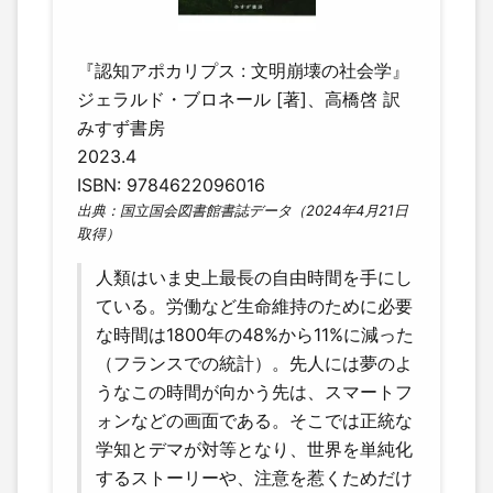
『認知アポカリプス : 文明崩壊の社会学』
ジェラルド・ブロネール [著]、高橋啓 訳
みすず書房
2023.4
ISBN: 9784622096016
出典：国立国会図書館書誌データ（2024年4月21日
取得）
人類はいま史上最長の自由時間を手にし
ている。労働など生命維持のために必要
な時間は1800年の48%から11%に減った
（フランスでの統計）。先人には夢のよ
うなこの時間が向かう先は、スマートフ
ォンなどの画面である。そこでは正統な
学知とデマが対等となり、世界を単純化
するストーリーや、注意を惹くためだけ