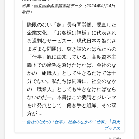
出典：国立国会図書館書誌データ（2024年4月14日
取得）
際限のない「超」長時間労働、硬直した
企業文化、「お客様は神様」に代表され
る過剰なサービスー。現代日本を蝕むさ
まざまな問題は、突き詰めれば私たちの
「仕事」観に由来している。高度資本主
義下での摩耗を避けたければ、会社のな
かの「組織人」として生きるだけでは十
分でない。私たちは同時に、社会のなか
の「職業人」としても生きなければなら
ないのだー。本書はこの要請とジレンマ
を出発点として、働き手と組織、その双
方が …
-- 会社のなかの「仕事」 社会のなかの「仕事」 | 楽天
ブックス
労働