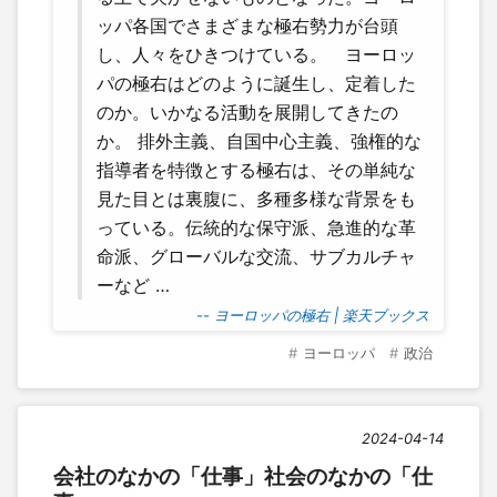
ッパ各国でさまざまな極右勢力が台頭
し、人々をひきつけている。 ヨーロッ
パの極右はどのように誕生し、定着した
のか。いかなる活動を展開してきたの
か。 排外主義、自国中心主義、強権的な
指導者を特徴とする極右は、その単純な
見た目とは裏腹に、多種多様な背景をも
っている。伝統的な保守派、急進的な革
命派、グローバルな交流、サブカルチャ
ーなど …
-- ヨーロッパの極右 | 楽天ブックス
ヨーロッパ
政治
2024-04-14
会社のなかの「仕事」社会のなかの「仕