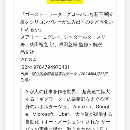
『ゴースト・ワーク : グローバルな新下層階
級をシリコンバレーが生み出すのをどう食い
止めるか』
メアリー・L.グレイ, シッダールタ・スリ
著、柴田裕之 訳、成田悠輔 監修・解説
晶文社
2023.4
ISBN: 9784794973481
出典：国立国会図書館書誌データ（2024年4月21日
取得）
AIが人の仕事を作る世界。 超高速で拡大
する「ギグワーク」の最暗部をえぐる渾
身のルポルタージュ。 Amazon、Googl
e、Microsoft、Uber。 大企業が提供する
自動化（オートメーション）された サー
ビスの裏側に潜む、数えきれない「見え