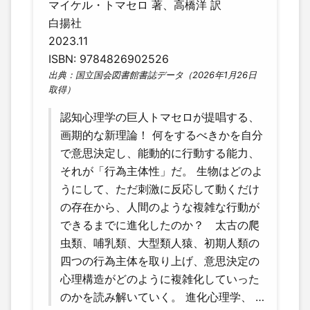
マイケル・トマセロ 著、高橋洋 訳
白揚社
2023.11
ISBN: 9784826902526
出典：国立国会図書館書誌データ（2026年1月26日
取得）
認知心理学の巨人トマセロが提唱する、
画期的な新理論！ 何をするべきかを自分
で意思決定し、能動的に行動する能力、
それが「行為主体性」だ。 生物はどのよ
うにして、ただ刺激に反応して動くだけ
の存在から、人間のような複雑な行動が
できるまでに進化したのか？ 太古の爬
虫類、哺乳類、大型類人猿、初期人類の
四つの行為主体を取り上げ、意思決定の
心理構造がどのように複雑化していった
のかを読み解いていく。 進化心理学、 …