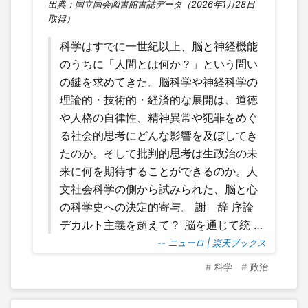
出典：国立国会図書館書誌データ（2026年1月28日
取得）
科学はすでに一世紀以上、脳と神経機能
のうちに「人間とは何か？」という問い
の鍵を求めてきた。脳科学や神経科学の
理論的・技術的・経済的な展開は、道徳
や人格の自律性、精神異常や犯罪をめぐ
る社会的思考にどんな影響を及ぼしてき
たのか。そして批判的思考は生政治の未
来に何を期待することができるのか。人
文社会科学の側から試みられた、脳と心
の科学史への決定的寄与。 謝 辞 序論
デカルト主義を超えて？ 脳を通じて統 …
-- ニューロ | 楽天ブックス
科学
政治