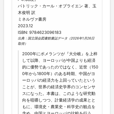
パトリック・カール・オブライエン 著、玉
木俊明 訳
ミネルヴァ書房
2023.12
ISBN: 9784623096183
出典：国立国会図書館書誌データ（2026年1月26日
取得）
2000年にポメランツが『大分岐』を上梓
して以降、ヨーロッパが中国よりも経済
的に優勢であったのではなく、近世（150
0年から1800年）のある時期、中国がヨ
ーロッパの経済力を上回っていたという
ことが、世界の経済史学界のコンセンサ
スになった。本書は、このような研究動
向を咀嚼しつつ、計量経済学の成果とと
もに、環境史・農業史・科学史の観点を
含め、中国とヨーロッパの比較を行う。