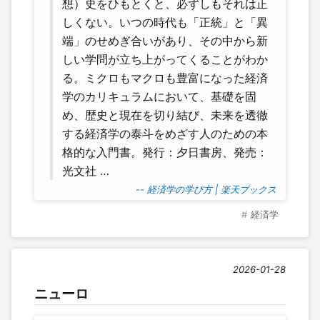
想）史をひもとくと、必ずしもそれは正
しくない。いつの時代も「正統」と「異
端」のせめぎ合いがあり、その中から新
しい学問が立ち上がってくることがわか
る。ミクロもマクロも豊富になった経済
学のカリキュラムにおいて、基礎を固
め、歴史と現在を切り結び、未来を透徹
する経済学の泰斗をめざす人のための本
格的な入門書。発行：夕日書房、発売：
光文社 …
-- 経済学の学び方 | 楽天ブックス
経済学
2026-01-28
ニューロ