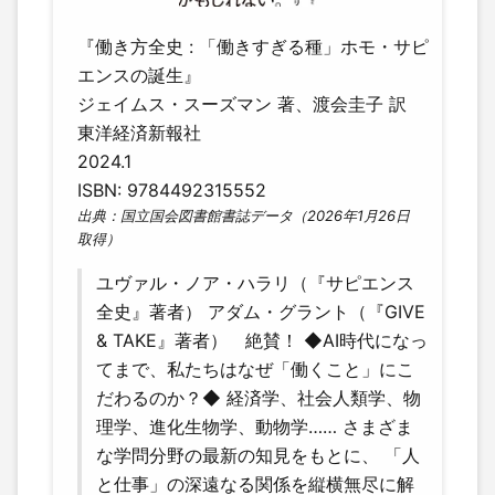
『働き方全史 : 「働きすぎる種」ホモ・サピ
エンスの誕生』
ジェイムス・スーズマン 著、渡会圭子 訳
東洋経済新報社
2024.1
ISBN: 9784492315552
出典：国立国会図書館書誌データ（2026年1月26日
取得）
ユヴァル・ノア・ハラリ（『サピエンス
全史』著者） アダム・グラント（『GIVE
& TAKE』著者） 絶賛！ ◆AI時代になっ
てまで、私たちはなぜ「働くこと」にこ
だわるのか？◆ 経済学、社会人類学、物
理学、進化生物学、動物学…… さまざま
な学問分野の最新の知見をもとに、 「人
と仕事」の深遠なる関係を縦横無尽に解