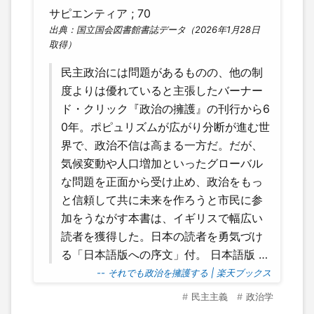
サピエンティア ; 70
出典：国立国会図書館書誌データ（2026年1月28日
取得）
民主政治には問題があるものの、他の制
度よりは優れていると主張したバーナー
ド・クリック『政治の擁護』の刊行から6
0年。ポピュリズムが広がり分断が進む世
界で、政治不信は高まる一方だ。だが、
気候変動や人口増加といったグローバル
な問題を正面から受け止め、政治をもっ
と信頼して共に未来を作ろうと市民に参
加をうながす本書は、イギリスで幅広い
読者を獲得した。日本の読者を勇気づけ
る「日本語版への序文」付。 日本語版 …
-- それでも政治を擁護する | 楽天ブックス
民主主義
政治学