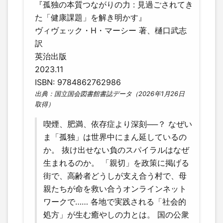
『孤独の本質つながりの力 : 見過ごされてき
た「健康課題」を解き明かす』
ヴィヴェック・H・マーシー 著、樋口武志
訳
英治出版
2023.11
ISBN: 9784862762986
出典：国立国会図書館書誌データ（2026年1月26日
取得）
喫煙、肥満、依存症より深刻──？ なぜい
ま「孤独」は世界中にまん延しているの
か。 抜け出せない負のスパイラルはなぜ
生まれるのか。 「親切」を政策に掲げる
街で、高齢者どうしが支え合う村で、母
親たちが命を救い合うオンラインネット
ワークで…… 各地で実践される「社会的
処方」が生む癒やしの力とは。 国の公衆