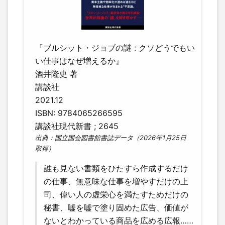
『ブルシット・ジョブの謎 : クソどうでもい
い仕事はなぜ増えるか』
酒井隆史 著
講談社
2021.12
ISBN: 9784065266595
講談社現代新書 ; 2645
出典：国立国会図書館書誌データ（2026年1月25日
取得）
誰も見ない書類をひたすら作成するだけ
の仕事、無意味な仕事を増やすだけの上
司、偉い人の虚栄心を満たすためだけの
秘書、嘘を嘘で塗り固めた広告、価値が
ないとわかっている商品を広める広報……