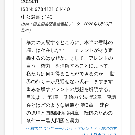
2023.11
ISBN: 9784121101440
中公選書 ; 143
出典：国立国会図書館書誌データ（2026年1月26日
取得）
暴力の支配するところに、本当の意味の
権力は存在しないーーアレントがそう定
義するのはなぜか。そして、アレントの
言う「権力」を理解することによって、
私たちは何を得ることができるのか。 世
界の行く末が見通せない現在、ますます
重みを増すアレントの思想を解読する。
目次より 第1章 政治の文法 第2章 評議
会とはどのような組織か 第3章 「連合」
の原理と国際関係 第4章 抵抗のための
条件ーー黒人問題と暴力 …
-- 権力についてーーハンナ・アレントと「政治の文
法」 | 楽天ブックス