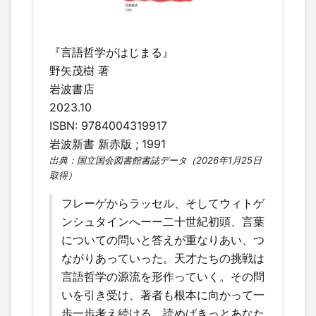
『言語哲学がはじまる』
野矢茂樹 著
岩波書店
2023.10
ISBN: 9784004319917
岩波新書 新赤版 ; 1991
出典：国立国会図書館書誌データ（2026年1月25日
取得）
フレーゲからラッセル、そしてウィトゲ
ンシュタインへーー二十世紀初頭、言葉
についての問いと答えが重なりあい、つ
ながりあっていった。天才たちの挑戦は
言語哲学の源流を形作っていく。その問
いを引き受け、著者も根本に向かって一
歩一歩考え続ける。読めばきっとあなた