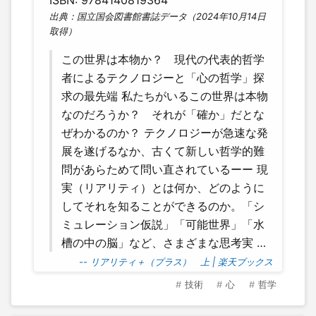
ISBN: 9784140819364
出典：国立国会図書館書誌データ（2024年10月14日
取得）
この世界は本物か？ 現代の代表的哲学
者によるテクノロジーと「心の哲学」探
求の最先端 私たちがいるこの世界は本物
なのだろうか？ それが「確か」だとな
ぜわかるのか？ テクノロジーが急速な発
展を遂げるなか、古くて新しい哲学的難
問があらためて問い直されているーー 現
実（リアリティ）とは何か、どのように
してそれを知ることができるのか。「シ
ミュレーション仮説」「可能世界」「水
槽の中の脳」など、さまざまな思考実 …
-- リアリティ＋（プラス） 上 | 楽天ブックス
技術
心
哲学