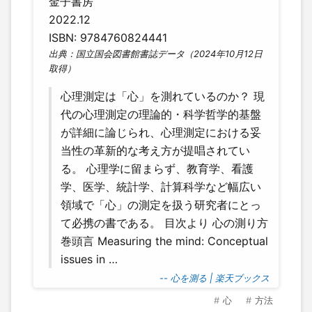
金子書房
2022.12
ISBN: 9784760824441
出典：国立国会図書館書誌データ（2024年10月12日
取得）
心理測定は「心」を測れているのか？ 現
代の心理測定の理論的・科学哲学的基盤
が詳細に論じられ、心理測定における妥
当性の革新的な考え方が提唱されてい
る。 心理学に留まらず、教育学、看護
学、医学、統計学、計算科学など幅広い
領域で「心」の測定を扱う研究者にとっ
て必携の書である。 目次より 心の測り方
巻頭言 Measuring the mind: Conceptual
issues in …
-- 心を測る | 楽天ブックス
心
方法