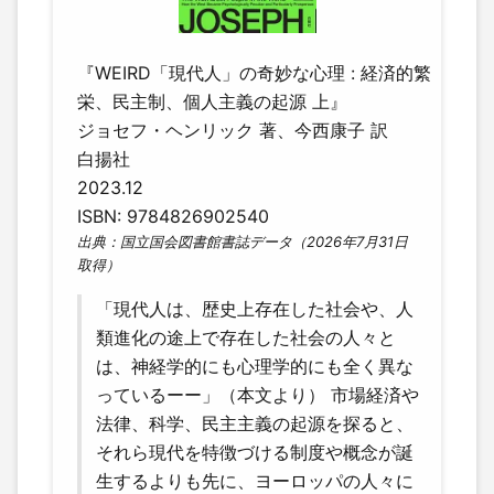
『WEIRD「現代人」の奇妙な心理 : 経済的繁
栄、民主制、個人主義の起源 上』
ジョセフ・ヘンリック 著、今西康子 訳
白揚社
2023.12
ISBN: 9784826902540
出典：国立国会図書館書誌データ（2026年7月31日
取得）
「現代人は、歴史上存在した社会や、人
類進化の途上で存在した社会の人々と
は、神経学的にも心理学的にも全く異な
っているーー」（本文より） 市場経済や
法律、科学、民主主義の起源を探ると、
それら現代を特徴づける制度や概念が誕
生するよりも先に、ヨーロッパの人々に