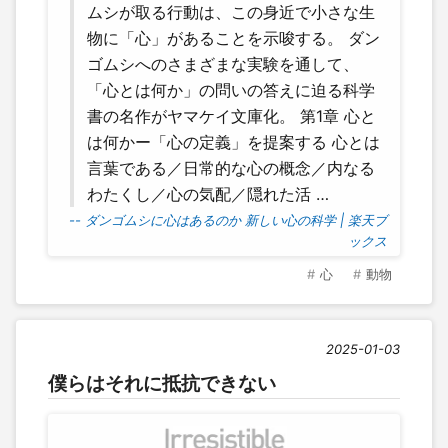
ムシが取る行動は、この身近で小さな生
物に「心」があることを示唆する。 ダン
ゴムシへのさまざまな実験を通して、
「心とは何か」の問いの答えに迫る科学
書の名作がヤマケイ文庫化。 第1章 心と
は何かー「心の定義」を提案する 心とは
言葉である／日常的な心の概念／内なる
わたくし／心の気配／隠れた活 …
-- ダンゴムシに心はあるのか 新しい心の科学 | 楽天ブ
ックス
心
動物
2025-01-03
僕らはそれに抵抗できない