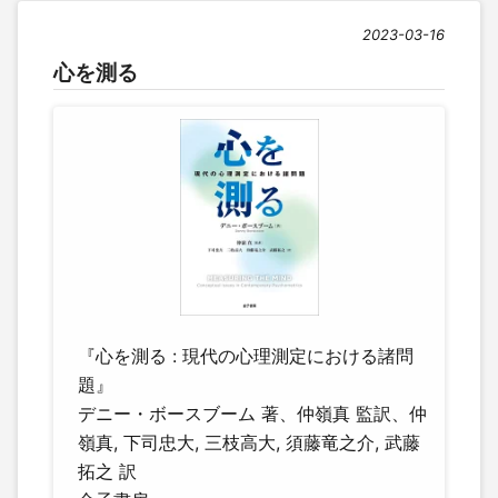
2023-03-16
心を測る
『心を測る : 現代の心理測定における諸問
題』
デニー・ボースブーム 著、仲嶺真 監訳、仲
嶺真, 下司忠大, 三枝高大, 須藤竜之介, 武藤
拓之 訳