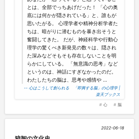
とは、全部でっちあげだった！ 「心の奥
底には何かが隠されている」と、誰もが
思いたがる。 心理学者や精神分析学者た
ちは、暗がりに潜むものを暴き出そうと
奮闘してきた。 だが、神経科学や行動心
理学の驚くべき新発見の数々は、隠され
た深みなどそもそも存在しないことを明
らかにしている。 「無意識の思考」など
というのは、神話にすぎなかったのだ。
わたしたちの脳は、思考や感情や …
-- 心はこうして創られる 「即興する脳」の心理学 |
楽天ブックス
心
脳
2022-06-18
狡智の文化史