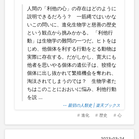
人間の「利他の心」の存在はどのように
説明できるだろう？ 一筋縄ではいかな
いこの問いに、進化生物学と慈善の歴史
という観点から挑みかかる。 「利他行
動」は生物学の難問の一つだ。ヒトをは
じめ、他個体を利する行動をとる動物は
実際に存在する。だがしかし、寛大にも
他者を思いやる個体の遺伝子は、狡猾な
個体に出し抜かれて繁殖機会を奪われ、
淘汰されてしまうのでは？ 生物学者た
ちはこのことにおおいに悩み、利他行動
を説 …
-- 親切の人類史 | 楽天ブックス
進化
歴史
心
2023-03-24