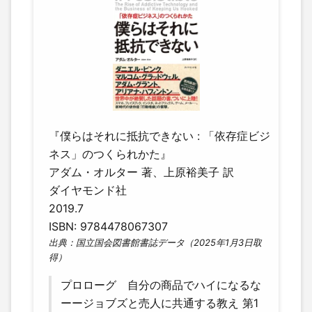
『僕らはそれに抵抗できない : 「依存症ビジ
ネス」のつくられかた』
アダム・オルター 著、上原裕美子 訳
ダイヤモンド社
2019.7
ISBN: 9784478067307
出典：国立国会図書館書誌データ（2025年1月3日取
得）
プロローグ 自分の商品でハイになるな
ーージョブズと売人に共通する教え 第1