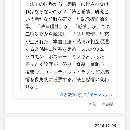
「法」の世界から「感情」は排されなけ
ればならないのか？「法と感情」研究と
いう新たな分野を確立した記念碑的論文
集。 「法＝理性」か、「感情」か。この
二項対立から脱却し、「法と感情」研究
が生まれた。本書は法と感情が相互浸透
する関係性に照準を定め、ヌスバウム、
ソロモン、ポズナー、ミノウといった
錚々たる論客が、怒り、嫌悪、羞恥心、
復讐心、ロマンティック・ラブなどの感
情を多角的に考察する。法と感情の関わ
りを …
-- 法と感情の哲学 | 楽天ブックス
法
感情
2024-12-08