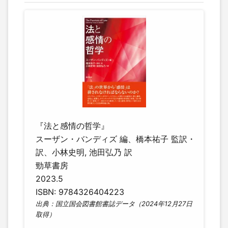
『法と感情の哲学』
スーザン・バンディズ 編、橋本祐子 監訳・
訳、小林史明, 池田弘乃 訳
勁草書房
2023.5
ISBN: 9784326404223
出典：国立国会図書館書誌データ（2024年12月27日
取得）