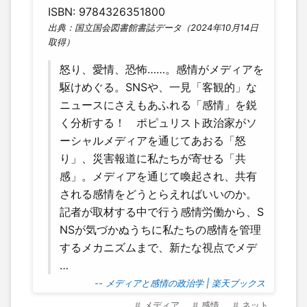
ISBN: 9784326351800
出典：国立国会図書館書誌データ（2024年10月14日
取得）
怒り、愛情、恐怖……。感情がメディアを
駆けめぐる。SNSや、一見「客観的」な
ニュースにさえもあふれる「感情」を鋭
く分析する！ ポピュリスト政治家がソ
ーシャルメディアを通じてあおる「怒
り」、災害報道に私たちが寄せる「共
感」。メディアを通じて喚起され、共有
される感情をどうとらえればいいのか。
記者が取材する中で行う感情労働から、S
NSが気づかぬうちに私たちの感情を管理
するメカニズムまで、新たな視点でメデ
…
-- メディアと感情の政治学 | 楽天ブックス
メディア
感情
ネット