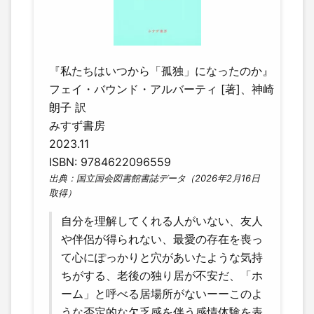
『私たちはいつから「孤独」になったのか』
フェイ・バウンド・アルバーティ [著]、神崎
朗子 訳
みすず書房
2023.11
ISBN: 9784622096559
出典：国立国会図書館書誌データ（2026年2月16日
取得）
自分を理解してくれる人がいない、友人
や伴侶が得られない、最愛の存在を喪っ
て心にぽっかりと穴があいたような気持
ちがする、老後の独り居が不安だ、「ホ
ーム」と呼べる居場所がないーーこのよ
うな否定的な欠乏感を伴う感情体験を表