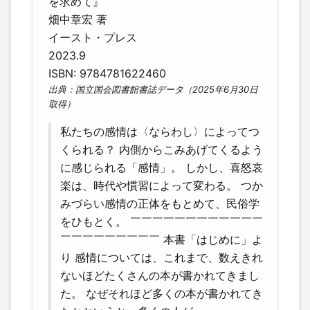
を求めて』
畑中章宏 著
イースト・プレス
2023.9
ISBN: 9784781622460
出典：国立国会図書館書誌データ（2025年6月30日
取得）
私たちの感情は〈ならわし〉によってつ
くられる？ 内側からこみあげてくるよう
に感じられる「感情」。 しかし、喜怒哀
楽は、時代や慣習によって変わる。 つか
みづらい感情の正体をもとめて、民俗学
をひもとく。 ￣￣￣￣￣￣￣￣￣￣￣￣
￣￣￣￣￣￣￣￣￣ 本書「はじめに」よ
り 感情については、これまで、数えきれ
ないほどたくさんの本が書かれてきまし
た。 なぜそれほど多くの本が書かれてき