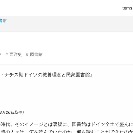
items
書館
ツ
西洋史
図書館
マル・ナチス期ドイツの教養理念と民衆図書館』
3月26日取得）
の時代。そのイメージとは裏腹に、図書館はドイツ全土で盛ん
時の人々は、何を読んでいたのか、何を読むことができたのか