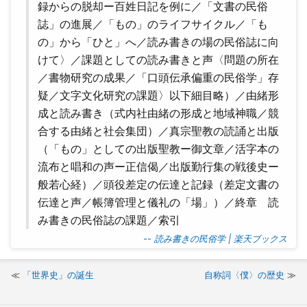
録からの脱却ー百姓日記を例に／「文書の民俗
誌」の進展／「もの」のライフサイクル／「も
の」から「ひと」へ／読み書きの場の民俗誌に向
けて〉／課題としての読み書きと声〈問題の所在
／書物研究の成果／「口頭伝承偏重の民俗学」存
疑／文字文化研究の課題〉以下細目略）／由緒形
成と読み書き（式内社由緒の形成と地域神職／競
合する由緒と社会集団）／真宗聖教の読誦と出版
（「もの」としての出版聖教ー御文章／活字本の
流布と唱和の声ー正信偈／出版勤行集の戦後史ー
般若心経）／頭役差定の伝達と記録（差定文書の
伝達と声／帳簿管理と儀礼の「場」）／終章 読
み書きの民俗誌の課題／索引
-- 読み書きの民俗学 | 楽天ブックス
「世界史」の誕生
自称詞〈僕〉の歴史