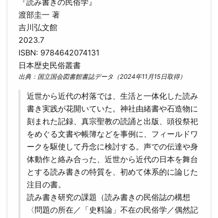
『読み書きの民俗学』
渡部圭一 著
吉川弘文館
2023.7
ISBN: 9784642074131
日本歴史民俗叢書
出典：国立国会図書館書誌データ（2024年11月15日取得）
近世から近代の村落では、生活と一体化した読み
書き実践が花開いていた。神社由緒書や石造物に
刻まれた記録、真宗聖教の読誦と出版、頭役祭祀
をめぐる文書や帳簿などを事例に、フィールドワ
ークを駆使して丹念に検討する。声での伝達や身
体動作と絡み合った、近世から近代の日本を舞台
とする読み書きの特質を、初めて体系的に論じた
注目の書。
読み書き研究の課題（読み書きの民俗誌の構想
〈問題の所在／「史料論」不在の民俗学／偶然記