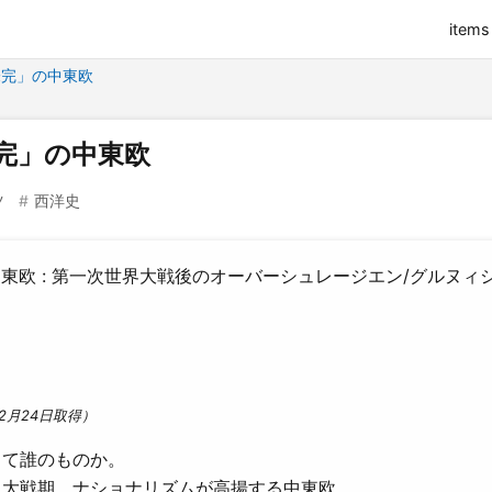
items
未完」の中東欧
完」の中東欧
ツ
西洋史
東欧 : 第一次世界大戦後のオーバーシュレージエン/グルヌィ
2月24日取得）
して誰のものか。
ト大戦期、ナショナリズムが高揚する中東欧。