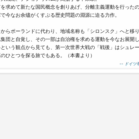
何を求めて新たな国民概念を創りあげ、分離主義運動を行った
パで今なお余燼がくすぶる歴史問題の淵源に迫る力作。
ツからポーランドに代わり、地域名称も「シロンスク」へと移
属集団と自覚し、その一部は自治権を求める運動を今なお展開
いという観点から見ても、第一次世界大戦の「戦後」はシュレ
源のひとつを探る旅でもある。（本書より）
-- ドイ