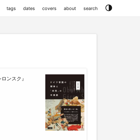
tags
dates
covers
about
search
シロンスク』