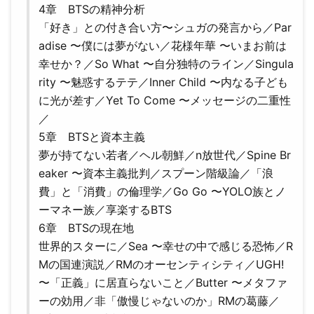
4章 BTSの精神分析
「好き」との付き合い方〜シュガの発言から／Par
adise 〜僕には夢がない／花様年華 〜いまお前は
幸せか？／So What 〜自分独特のライン／Singula
rity 〜魅惑するテテ／Inner Child 〜内なる子ども
に光が差す／Yet To Come 〜メッセージの二重性
／
5章 BTSと資本主義
夢が持てない若者／ヘル朝鮮／n放世代／Spine Br
eaker 〜資本主義批判／スプーン階級論／「浪
費」と「消費」の倫理学／Go Go 〜YOLO族とノ
ーマネー族／享楽するBTS
6章 BTSの現在地
世界的スターに／Sea 〜幸せの中で感じる恐怖／R
Mの国連演説／RMのオーセンティシティ／UGH!
〜「正義」に居直らないこと／Butter 〜メタファ
ーの効用／非「傲慢じゃないのか」RMの葛藤／