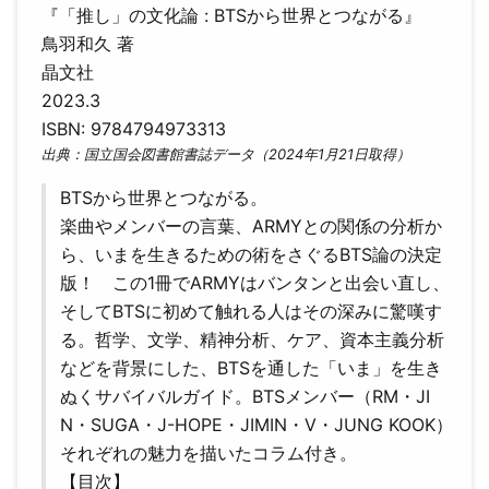
『「推し」の文化論 : BTSから世界とつながる』
鳥羽和久 著
晶文社
2023.3
ISBN: 9784794973313
出典：国立国会図書館書誌データ（2024年1月21日取得）
BTSから世界とつながる。
楽曲やメンバーの言葉、ARMYとの関係の分析か
ら、いまを生きるための術をさぐるBTS論の決定
版！ この1冊でARMYはバンタンと出会い直し、
そしてBTSに初めて触れる人はその深みに驚嘆す
る。哲学、文学、精神分析、ケア、資本主義分析
などを背景にした、BTSを通した「いま」を生き
ぬくサバイバルガイド。BTSメンバー（RM・JI
N・SUGA・J-HOPE・JIMIN・V・JUNG KOOK）
それぞれの魅力を描いたコラム付き。
【目次】