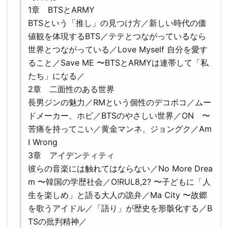
1章 BTSとARMY
BTSという「推し」の見つけ方／新しい時代の価
値観を体現するBTS／テテとつながっているなら
世界とつながっている／Love Myself 自分を愛す
ること／Save ME 〜BTSとARMYは連帯して「私
たち」になる／
2章 二面性のある世界
長男ジンの魅力／RMという個性のデコボコ／ムー
ドメーカー、ホビ／BTSのやさしい世界／ON 〜
苦痛を持ってこい／黄金マンネ、ジョングク／Am
I Wrong
3章 アイデンティティ
彼らの音楽には触れてはならない／No More Drea
m 〜韓国の学歴社会／O!RUL8,2? 〜子どもに「人
生を楽しめ」と語る大人の詭弁／Ma City 〜故郷
を歌うアイドル／「語り」が歴史を形骸化する／B
TSの批判精神／