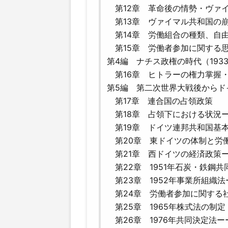
第12章 革命後の情勢・ヴァ
第13章 ヴァイマル共和国の
第14章 労働組合の種類、自
第15章 労働者参加に関する
第4編 ナチス政権の時代（1933-
第16章 ヒトラーの権力掌
第5編 第二次世界大戦後からドイ
第17章 連合国の占領政策
第18章 占領下における状況
第19章 ドイツ連邦共和国基
第20章 東ドイツの体制と
第21章 西ドイツの経済政策
第22章 1951年石炭・鉄鋼共
第23章 1952年事業所組織
第24章 労働者参加に関する
第25章 1965年株式法の制定
第26章 1976年共同決定法