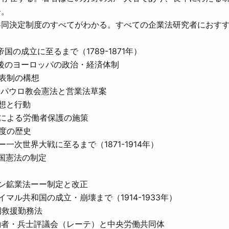
冊。
共同決定制度のすべてがわかる。すべての企業法研究者におす
の成立に至るまで（1789-1871年）
後のヨーロッパの政治・経済体制
表制の構想
ーパウロ教会憲法と営業法草案
想と行動
による労働者保護の施策
度の歴史
一次世界大戦に至るまで（1871-1914年）
国憲法の制定
ン鉱業法ーー制定と改正
マル共和国の成立・崩壊まで（1914-1933年）
国救援勤務法
労働者・兵士評議会（レーテ）と中央労働共同体