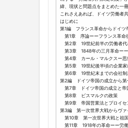
緯、現状と問題点をまとめた一
これさえあれば、ドイツ労働者
はじめに
第1編 フランス革命からドイツ帝国
第1章 序論ーーフランス革命
第2章 19世紀前半の労働者代
第3章 1848年の三月革命ー
第4章 カール・マルクスー思
第5章 19世紀後半頃の企業家
第6章 19世紀末までの会社制
第2編 ドイツ帝国の成立から第ー
第7章 ドイツ帝国の成立と帝
第8章 ビスマルクの政策
第9章 帝国営業法とプロイセ
第3編 第一次世界大戦からヴァイ
第10章 第一次世界大戦と祖
第11章 1918年の革命ーー