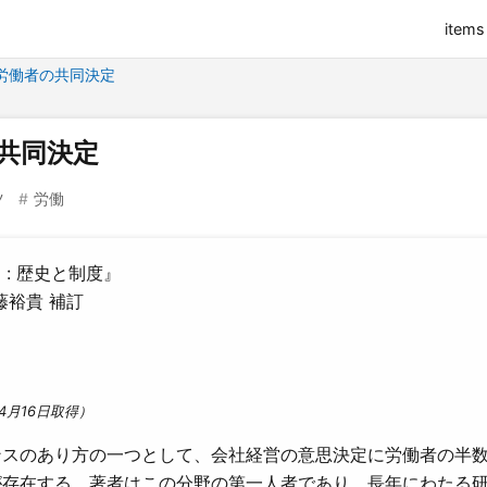
items
労働者の共同決定
共同決定
ツ
労働
: 歴史と制度』
藤裕貴 補訂
4月16日取得）
ンスのあり方の一つとして、会社経営の意思決定に労働者の半
が存在する。著者はこの分野の第一人者であり、長年にわたる