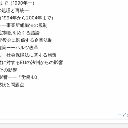
で（1990年ー）
の処理と再統一
994年から2004年まで）
ーー事業所組織法の規制
決定制度をめぐる議論
監査役会に関係する企業法制
施策ーーハルツ改革
法・社会保障法に関する施策
に対するEUの法制からの影響
その影響
響ーー「労働4.0」
現状と問題点
-- 