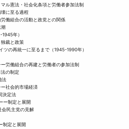
イマル憲法・社会化条項と労働者参加法制
崩壊に至る過程
由労働組合の活動と政党との関係
思潮
1945年）
握・独裁と政策
ツの再統一に至るまで（1945-1990年）
ーー労働組合の再建と労働者の参加法制
本法の制定
労働法
ーー社会的市場経済
同決定法
法ーー制定と展開
社会民主党の見解
ーー制定と展開