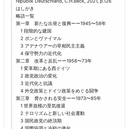
republik Deutschland, C.H.Beck, 2021, p.126
はしがき
略語一覧
第一章 新たな出発と復興ーー1945〜58年
1 段階的な建国
2 ボンとヴァイマル
3 アデナウアーの宰相民主主義
4 保守勢力の近代化
第二章 改革と反乱ーー1958〜73年
1 変革期にある西ドイツ
2 政党政治の変化
3 近代化と抗議
4 外交政策とドイツ政策をめぐる闘争
第三章 脅かされる安全ーー1973〜85年
1 世界規模の景気後退
2 テロリズムと新しい社会運動
3 国民政党の絶頂期
4 国際協調と冷戦の激化