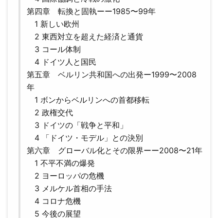
第四章 転換と固執ーー1985〜99年
1 新しい欧州
2 東西対立を超えた経済と通貨
3 コール体制
4 ドイツ人と国民
第五章 ベルリン共和国への出発ー1999〜2008
年
1 ボンからベルリンへの首都移転
2 政権交代
3 ドイツの「戦争と平和」
4 「ドイツ・モデル」との決別
第六章 グローバル化とその限界ーー2008〜21年
1 不平不満の爆発
2 ヨーロッパの危機
3 メルケル首相の手法
4 コロナ危機
5 今後の展望