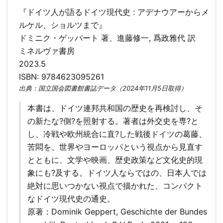
『ドイツ人が語るドイツ現代史 : アデナウアーからメ
ルケル、ショルツまで』
ドミニク・ゲッパート 著、進藤修一, 爲政雅代 訳
ミネルヴァ書房
2023.5
ISBN: 9784623095261
出典：国立国会図書館書誌データ（2024年11月5日取得）
本書は、ドイツ連邦共和国の歴史を再検討し、そ
の新たな?側?を照射する。著者は外交史を専?と
し、冷戦や欧州統合に直?した戦後ドイツの葛藤、
苦悶を、世界やヨーロッパという視点から見直す
とともに、文学や映画、歴史政策など文化史的現
象にも?及する。ドイツ人ならではの、日本人では
絶対に思いつかない視点で描かれた、コンパクト
なドイツ現代史の通史。
原著：Dominik Geppert, Geschichte der Bundes