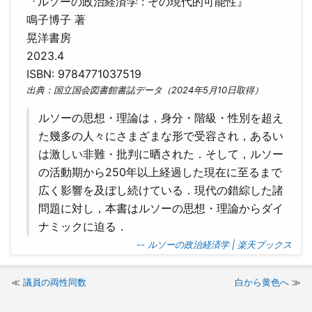
『ルソーの政治経済学 : その現代的可能性』
鳴子博子 著
晃洋書房
2023.4
ISBN: 9784771037519
出典：国立国会図書館書誌データ（2024年5月10日取得）
ルソーの思想・理論は，身分・階級・性別を超え
た幾多の人々にさまざまな形で受容され，あるい
は激しい非難・批判に晒された．そして，ルソー
の活動期から250年以上経過した現在に至るまで
広く影響を及ぼし続けている．現代の錯綜した諸
問題に対し，本書はルソーの思想・理論からダイ
ナミックに迫る．
-- ルソーの政治経済学 | 楽天ブックス
議員の両性同数
白から黄色へ