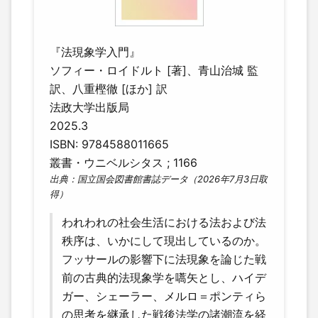
『法現象学入門』
ソフィー・ロイドルト [著]、青山治城 監
訳、八重樫徹 [ほか] 訳
法政大学出版局
2025.3
ISBN: 9784588011665
叢書・ウニベルシタス ; 1166
出典：国立国会図書館書誌データ（2026年7月3日取
得）
われわれの社会生活における法および法
秩序は、いかにして現出しているのか。
フッサールの影響下に法現象を論じた戦
前の古典的法現象学を嚆矢とし、ハイデ
ガー、シェーラー、メルロ＝ポンティら
の思考を継承した戦後法学の諸潮流を経