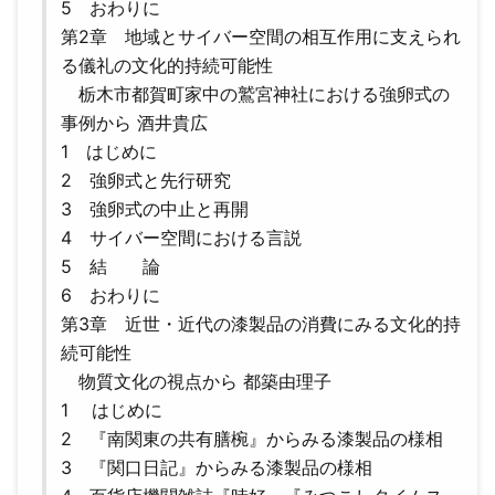
5 おわりに
第2章 地域とサイバー空間の相互作用に支えられ
る儀礼の文化的持続可能性
栃木市都賀町家中の鷲宮神社における強卵式の
事例から 酒井貴広
1 はじめに
2 強卵式と先行研究
3 強卵式の中止と再開
4 サイバー空間における言説
5 結 論
6 おわりに
第3章 近世・近代の漆製品の消費にみる文化的持
続可能性
物質文化の視点から 都築由理子
1 はじめに
2 『南関東の共有膳椀』からみる漆製品の様相
3 『関口日記』からみる漆製品の様相