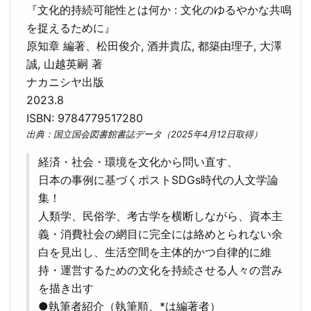
『文化的持続可能性とは何か : 文化のゆるやかな共鳴
を捉えるために』
原知章 編著、松田俊介, 酒井貴広, 都築由理子, 大澤
誠, 山越英嗣 著
ナカニシヤ出版
2023.8
ISBN: 9784779517280
出典：国立国会図書館書誌データ（2025年4月12日取得）
経済・社会・環境を文化から問い直す、
日本の事例に基づくポストSDGs時代の人文学論
集！
人類学、民俗学、考古学を横断しながら、資本主
義・消費社会の網目に完全には絡めとられない余
白を見出し、生活空間を主体的かつ自律的に維
持・運営するための文化を持続させる人々の営み
を描き出す
●執筆者紹介（執筆順、*は編著者）