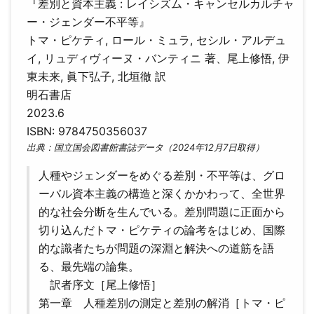
『差別と資本主義 : レイシズム・キャンセルカルチャ
ー・ジェンダー不平等』
トマ・ピケティ, ロール・ミュラ, セシル・アルデュ
イ, リュディヴィーヌ・バンティニ 著、尾上修悟, 伊
東未来, 眞下弘子, 北垣徹 訳
明石書店
2023.6
ISBN: 9784750356037
出典：国立国会図書館書誌データ（2024年12月7日取得）
人種やジェンダーをめぐる差別・不平等は、グロ
ーバル資本主義の構造と深くかかわって、全世界
的な社会分断を生んでいる。差別問題に正面から
切り込んだトマ・ピケティの論考をはじめ、国際
的な識者たちが問題の深淵と解決への道筋を語
る、最先端の論集。
訳者序文［尾上修悟］
第一章 人種差別の測定と差別の解消［トマ・ピ