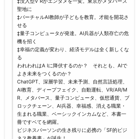
‡没入型V Rがエンタメを一変。東京がメタバース
聖地に
‡バーチャルAI教師が子どもを教育。才能を開花さ
せる
‡量子コンピュータが発達。AI兵器が人類存亡の危
機を招く
‡幸福の定義が変わり、経済モデルは全く新しくな
る
われわれはA Iに降伏するのか？ それとも、AIで
よき未来をつくるのか？
ChatGPT、深層学習、未来予測、自然言語処理、
AI教育、ディープフェイク、自動運転、VR/AR/M
R、メタバース、量子コンピュータ、仮想通貨、ブ
ロックチェーン、AI兵器、幸福感、消える職業・
生まれる職業、ベーシックインカムなど、本書一
冊ですベてを網羅。
ビジネスパーソンの生き残りに必携の「SF的ビジ
ネス教養書」が誕生！