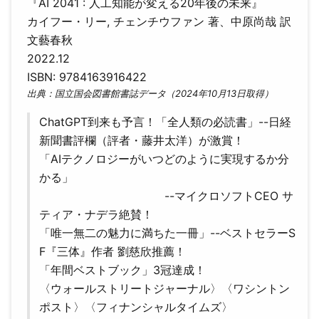
『AI 2041 : 人工知能が変える20年後の未来』
カイフー・リー, チェンチウファン 著、中原尚哉 訳
文藝春秋
2022.12
ISBN: 9784163916422
出典：国立国会図書館書誌データ（2024年10月13日取得）
ChatGPT到来も予言！「全人類の必読書」--日経
新聞書評欄（評者・藤井太洋）が激賞！
「AIテクノロジーがいつどのように実現するか分
かる」
--マイクロソフトCEO サ
ティア・ナデラ絶賛！
「唯一無二の魅力に満ちた一冊」--ベストセラーS
F『三体』作者 劉慈欣推薦！
「年間ベストブック」3冠達成！
〈ウォールストリートジャーナル〉〈ワシントン
ポスト〉〈フィナンシャルタイムズ〉