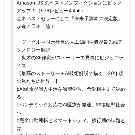
Amason US のベストノンフィクションにピック
アップ！（976レビュー4.4★）
全米ベストセラーにして「未来予測本の決定版」
が遂に日本上陸！
・グーグル中国元社長の人工知能学者が最先端テ
クノロジー解説
・鬼才のSF作家がストーリーで見事にビジュアラ
イズ
【最高のストーリー＋AI技術解説で描く「20年後
の私たちの世界」】
‡AI保険が個人生活を深層学習、恋愛相手まで決め
る
‡パンデミック対応でAI医療が発達。非接触型社会
へ
‡完全自動運転とスマートシティ。移行期の課題と
は