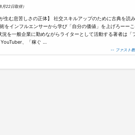
8月22日取得）
が生む息苦しさの正体】 社交スキルアップのために古典を読み
論破術をインフルエンサーから学び「自分の価値」を上げろーー
状況を一般企業に勤めながらライターとして活動する著者は「
uTuber、「稼ぐ …
-- ファスト