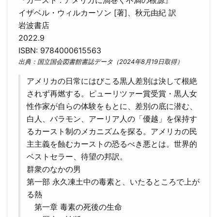
『カースト : アメリカに渦巻く不満の根源』
イザベル・ウィルカーソン [著]、秋元由紀 訳
岩波書店
2022.9
ISBN: 9784000615563
出典：国立国会図書館書誌データ（2024年8月19日取得）
アメリカの日常にはびこる黒人差別は決して根絶
されず再燃する。ピューリツァー賞受賞・黒人女
性作家が自らの体験をもとに、差別の底に潜む、
白人、バラモン、アーリア人の「優越」を保持す
るカースト制のメカニズムを探る。アメリカの民
主主義を蝕むカーストの恐るべき悪とは。世界的
ベストセラー、待望の邦訳。
群衆のなかの男
第一部 永久凍土中の毒素と、いたるところで上が
る熱
第一章 毒素の死後の生命