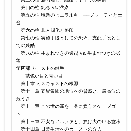
第四の柱 純潔 vs. 汚染
第五の柱 職業のヒエラルキー──ジャーティと土
台
第六の柱 非人間化と烙印
第七の柱 実施手段としての恐怖、支配手段とし
ての残酷
第八の柱 生まれつきの優越 vs. 生まれつきの劣
等
第四部 カーストの触手
茶色い目と青い目
第十章 ミスキャストの根源
第十一章 支配集団の地位への脅威と、最高位の
危うさ
第十二章 この世の罪を一身に負うスケープゴー
ト
第十三章 不安なアルファと、負け犬のいる意味
第十四章 日常生活へのカーストの介入