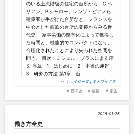
のいる上流階級の住宅の台所から、C.ペ
リアン、P.シャロー、レンゾ・ピアノら
建築家が手がけた台所など、フランスを
中心とした西欧の台所の変遷からみる近
代史。 家事労働の能率化によって獲得し
た時間と、機能的でコンパクトになり、
合理化されたことにより失われた空間を
問う。 目次：ミシェル・ブラスによる序
文 序章 1 はじめに 2 本書の趣旨
3 研究の方法 第1章 台 …
-- キュイジーヌ | 楽天ブックス
西洋史
建築
家族
2026-01-26
働き方全史