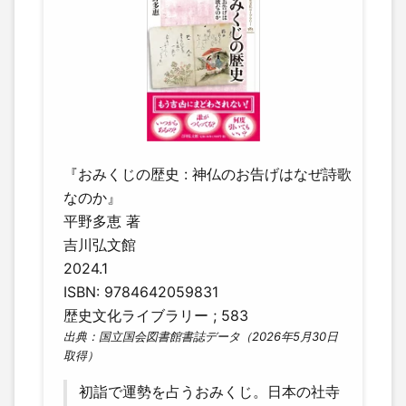
『おみくじの歴史 : 神仏のお告げはなぜ詩歌
なのか』
平野多恵 著
吉川弘文館
2024.1
ISBN: 9784642059831
歴史文化ライブラリー ; 583
出典：国立国会図書館書誌データ（2026年5月30日
取得）
初詣で運勢を占うおみくじ。日本の社寺