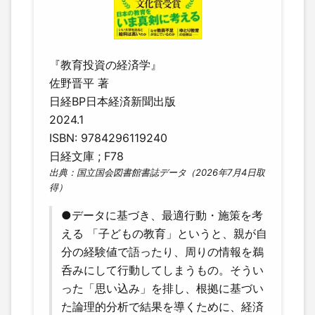
『教育投資の経済学』
佐野晋平 著
日経BP日本経済新聞出版
2024.1
ISBN: 9784296119240
日経文庫 ; F78
出典：国立国会図書館書誌データ（2026年7月4日取
得）
●データに基づき、最適行動・施策を考
える 「子どもの教育」というと、親が自
分の経験値で語ったり、周りの情報を鵜
呑みにして行動してしまうもの。そうい
った「思い込み」を排し、根拠に基づい
た論理的分析で結果を導くために、経済