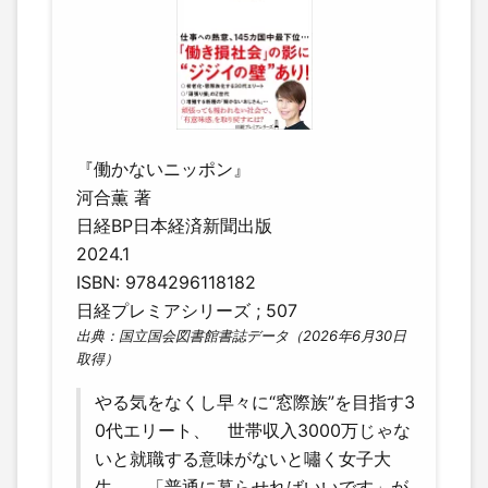
『働かないニッポン』
河合薫 著
日経BP日本経済新聞出版
2024.1
ISBN: 9784296118182
日経プレミアシリーズ ; 507
出典：国立国会図書館書誌データ（2026年6月30日
取得）
やる気をなくし早々に“窓際族”を目指す3
0代エリート、 世帯収入3000万じゃな
いと就職する意味がないと嘯く女子大
生、 「普通に暮らせればいいです」が