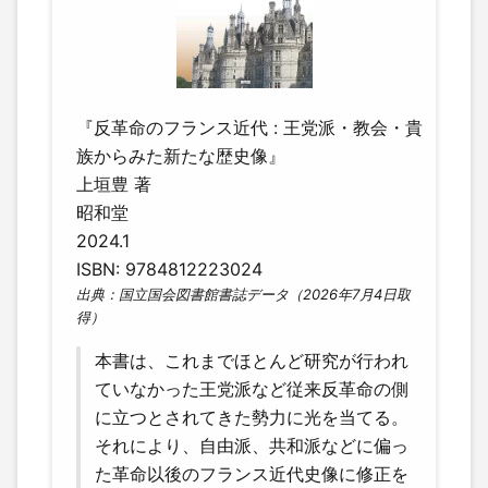
『反革命のフランス近代 : 王党派・教会・貴
族からみた新たな歴史像』
上垣豊 著
昭和堂
2024.1
ISBN: 9784812223024
出典：国立国会図書館書誌データ（2026年7月4日取
得）
本書は、これまでほとんど研究が行われ
ていなかった王党派など従来反革命の側
に立つとされてきた勢力に光を当てる。
それにより、自由派、共和派などに偏っ
た革命以後のフランス近代史像に修正を