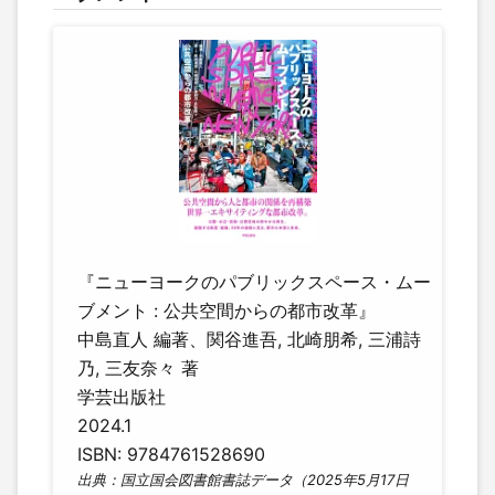
『ニューヨークのパブリックスペース・ムー
ブメント : 公共空間からの都市改革』
中島直人 編著、関谷進吾, 北崎朋希, 三浦詩
乃, 三友奈々 著
学芸出版社
2024.1
ISBN: 9784761528690
出典：国立国会図書館書誌データ（2025年5月17日