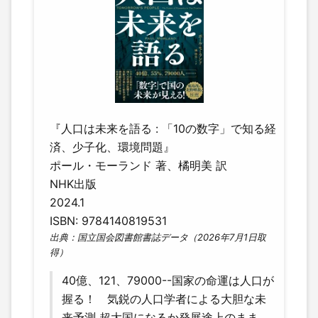
『人口は未来を語る : 「10の数字」で知る経
済、少子化、環境問題』
ポール・モーランド 著、橘明美 訳
NHK出版
2024.1
ISBN: 9784140819531
出典：国立国会図書館書誌データ（2026年7月1日取
得）
40億、121、79000--国家の命運は人口が
握る！ 気鋭の人口学者による大胆な未
来予測 超大国になるか発展途上のまま