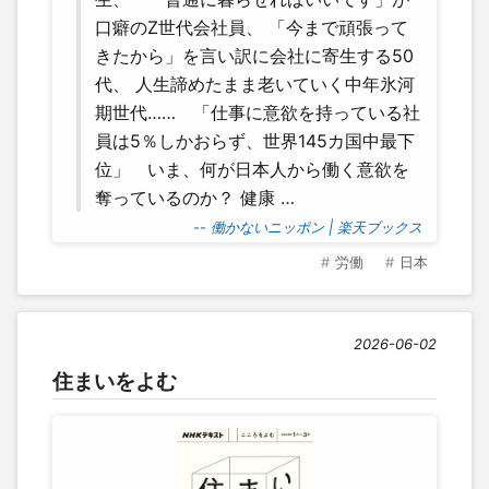
口癖のZ世代会社員、 「今まで頑張って
きたから」を言い訳に会社に寄生する50
代、 人生諦めたまま老いていく中年氷河
期世代…… 「仕事に意欲を持っている社
員は5％しかおらず、世界145カ国中最下
位」 いま、何が日本人から働く意欲を
奪っているのか？ 健康 …
-- 働かないニッポン | 楽天ブックス
労働
日本
2026-06-02
住まいをよむ