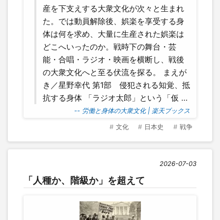
産を下支えする大衆文化が次々と生まれ
た。では動員解除後、娯楽を享受する身
体は何を求め、大量に生産された娯楽は
どこへいったのか。戦時下の舞台・芸
能・合唱・ラジオ・映画を横断し、戦後
の大衆文化へと至る伏流を探る。 まえが
き／星野幸代 第1部 侵犯される知覚、抵
抗する身体 「ラジオ太郎」という「仮 …
-- 労働と身体の大衆文化 | 楽天ブックス
文化
日本史
戦争
2026-07-03
「人種か、階級か」を超えて