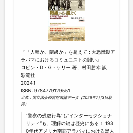
『「人種か、階級か」を超えて : 大恐慌期ア
ラバマにおけるコミュニストの闘い』
ロビン・D・G・ケリー 著、村田勝幸 訳
彩流社
2024.1
ISBN: 9784779129551
出典：国立国会図書館書誌データ（2026年7月3日取
得）
“警察の残虐行為”も“インターセクショナ
リティ”も、理解の鍵は歴史にある！ 193
0年代アメリカ南部アラバマにおける黒人