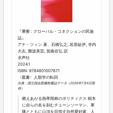
『摩擦 : グローバル・コネクションの民族
誌』
アナ・ツィン 著、石橋弘之, 岩原紘伊, 寺内
大左, 難波美芸, 箕曲在弘 訳
水声社
2024.1
ISBN: 9784801007871
〈叢書〉人類学の転回
出典：国立国会図書館書誌データ（2026年7月4日取
得）
燃えあがる熱帯雨林のポリティクス 樹木
に自らの名を刻むチェーンソーマン、軍
隊とともに山頂を目指す自然愛好家、人