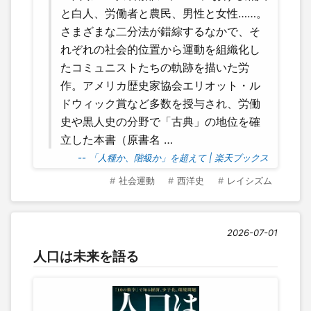
と白人、労働者と農民、男性と女性……。
さまざまな二分法が錯綜するなかで、そ
れぞれの社会的位置から運動を組織化し
たコミュニストたちの軌跡を描いた労
作。アメリカ歴史家協会エリオット・ル
ドウィック賞など多数を授与され、労働
史や黒人史の分野で「古典」の地位を確
立した本書（原書名 …
-- 「人種か、階級か」を超えて | 楽天ブックス
社会運動
西洋史
レイシズム
2026-07-01
人口は未来を語る