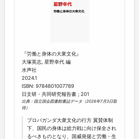
『労働と身体の大衆文化』
大塚英志, 星野幸代 編
水声社
2024.1
ISBN: 9784801007789
日文研・共同研究報告書 ; 201
出典：国立国会図書館書誌データ（2026年7月3日取
得）
プロパガンダ大衆文化の行方 翼賛体制
下、国民の身体は総力戦に向け保全され
るべきものとなり、国威発揚と労働・生